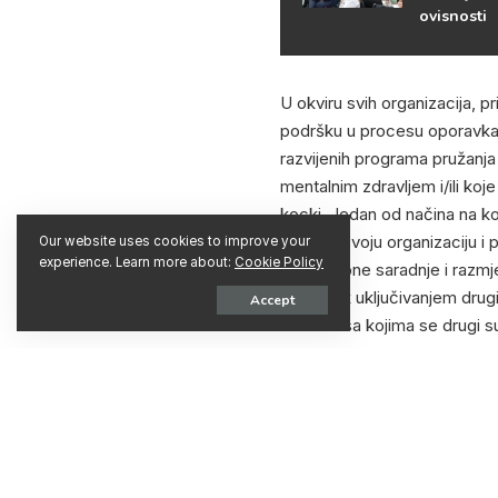
ovisnosti
U okviru svih organizacija, p
podršku u procesu oporavka, 
razvijenih programa pružanj
mentalnim zdravljem i/ili koj
kocki. Jedan od načina na k
osnažiti svoju organizaciju i
Our website uses cookies to improve your
experience. Learn more about:
Cookie Policy
međusobne saradnje i razmjen
oporavak uključivanjem drugi
Accept
izazove sa kojima se drugi s
Na oba sastanka govorilo se
aktivnostima, uključujući O
protiv zloupotrebe i krijumč
biti održan u novembru 2022.