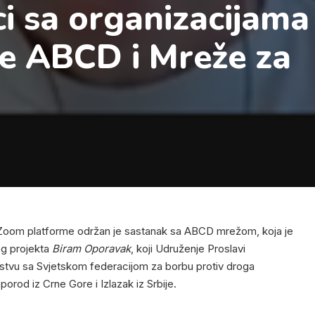
i sa organizacijama
e ABCD i Mreže za
 Zoom platforme održan je sastanak sa ABCD mrežom, koja je
og projekta
Biram Oporavak
, koji Udruženje Proslavi
stvu sa Svjetskom federacijom za borbu protiv droga
orod iz Crne Gore i Izlazak iz Srbije.