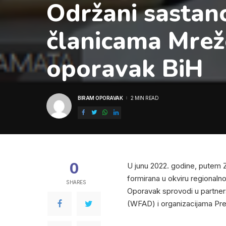
Održani sastanc
članicama Mrež
oporavak BiH
BIRAM OPORAVAK
2 MIN READ
POSTED
BY
0
U junu 2022. godine, putem
formirana u okviru regionaln
SHARES
Oporavak sprovodi u partner
(WFAD) i organizacijama Prep