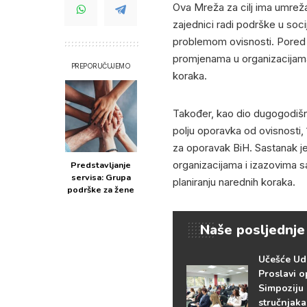
Ova Mreža za cilj ima umrežav
zajednici radi podrške u socij
problemom ovisnosti. Pored 
promjenama u organizacijama 
PREPORUČUJEMO
koraka.
Također, kao dio dugogodišn
polju oporavka od ovisnosti,
za oporavak BiH. Sastanak je
organizacijama i izazovima s
Predstavljanje
servisa: Grupa
planiranju narednih koraka.
podrške za žene
Naše posljednje
Učešće Ud
Proslavi o
Simpoziju
stručnjaka