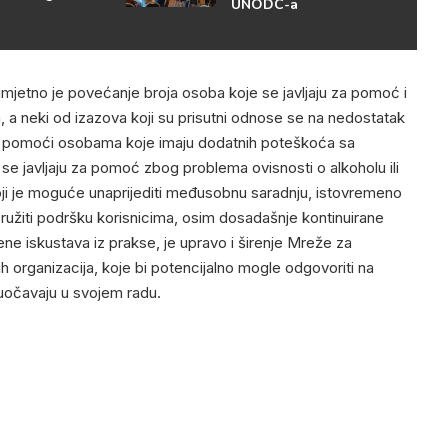
UNODC-a
rimjetno je povećanje broja osoba koje se javljaju za pomoć i
a neki od izazova koji su prisutni odnose se na nedostatak
a pomoći osobama koje imaju dodatnih poteškoća sa
e se javljaju za pomoć zbog problema ovisnosti o alkoholu ili
oji je moguće unaprijediti međusobnu saradnju, istovremeno
 pružiti podršku korisnicima, osim dosadašnje kontinuirane
e iskustava iz prakse, je upravo i širenje Mreže za
h organizacija, koje bi potencijalno mogle odgovoriti na
uočavaju u svojem radu.
 i o promotivnim kampanjama kao i o nadolazećim
krugli stol povodom obilježavanja Međunarodnog dana borbe
arenja droge (26.06.) te nadolazeći Regionalni Forum koji će
 godine.