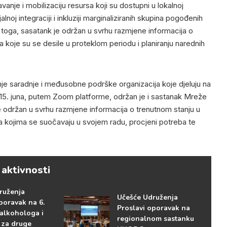
anje i mobilizaciju resursa koji su dostupni u lokalnoj
alnoj integraciji i inkluziji marginaliziranih skupina pogođenih
toga, sasatank je održan u svrhu razmjene informacija o
koje su se desile u proteklom periodu i planiranju narednih
je saradnje i međusobne podrške organizacija koje djeluju na
 15. juna, putem Zoom platforme, održan je i sastanak Mreže
 održan u svrhu razmjene informacija o trenutnom stanju u
a kojima se suočavaju u svojem radu, procjeni potreba te
 aktivnosti
ruženja
Učešće Udruženja
poravak na 6.
Proslavi oporavak na
 alkohologa i
regionalnom sastanku
 za druge