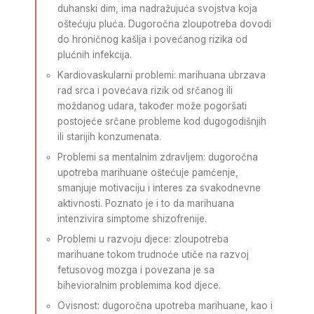
duhanski dim, ima nadražujuća svojstva koja
oštećuju pluća. Dugoročna zloupotreba dovodi
do hroničnog kašlja i povećanog rizika od
plućnih infekcija.
Kardiovaskularni problemi: marihuana ubrzava
rad srca i povećava rizik od srčanog ili
moždanog udara, također može pogoršati
postojeće srčane probleme kod dugogodišnjih
ili starijih konzumenata.
Problemi sa mentalnim zdravljem: dugoročna
upotreba marihuane oštećuje pamćenje,
smanjuje motivaciju i interes za svakodnevne
aktivnosti. Poznato je i to da marihuana
intenzivira simptome shizofrenije.
Problemi u razvoju djece: zloupotreba
marihuane tokom trudnoće utiče na razvoj
fetusovog mozga i povezana je sa
bihevioralnim problemima kod djece.
Ovisnost: dugoročna upotreba marihuane, kao i