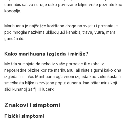
cannabis sativa i druge usko povezane biljne vrste poznate kao
konoplja.
Marihuana je najčešće korištena droga na svijetu i poznata je
pod mnogim nazivima uključujući kanabis, trava, vutra, mara,
gandža itd.
Kako marihuana izgleda i miriše?
Možda sumnjate da neko iz vaše porodice ili osobe iz
neposredne blizine koriste marihuanu, ali niste sigurni kako ona
izgleda ili miriše. Marihuana uglavnom izgleda kao zelenkasta ili
smeđkasta biljka izmrvljena poput duhana. Ima oštar miris koji
sliči kuhanoj žalfiji ili lucerki.
Znakovi i simptomi
Fizički simptomi