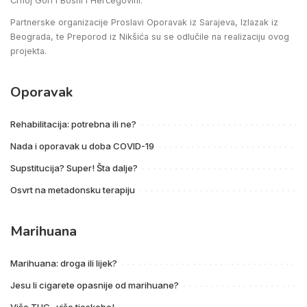
Crnoj Gori i Bosni i Hercegovini.
Partnerske organizacije Proslavi Oporavak iz Sarajeva, Izlazak iz
Beograda, te Preporod iz Nikšića su se odlučile na realizaciju ovog
projekta.
Oporavak
Rehabilitacija: potrebna ili ne?
Nada i oporavak u doba COVID-19
Supstitucija? Super! Šta dalje?
Osvrt na metadonsku terapiju
Marihuana
Marihuana: droga ili lijek?
Jesu li cigarete opasnije od marihuane?