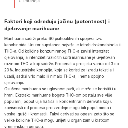
Paranoja
Faktori koji određuju jačinu (potentnost) i
djelovanje marihuane
Marihuana sadrži preko 60 psihoaktivnih spojeva tzv.
kanabinoida. Unutar supstance najviše je tetrahidrokanabinola ili
THC-a. Od količine konzumiranog THC-a zavisi intenzitet
djelovanja, a intenzitet različitih sorti marihuane je uvjetovan
razinom THC-a koji sadrže. Procenat u prosjeku varira od 3 do
20%. Industrijska konoplja, koja se koristi za izradu tekstila i
užadi, sadrži vrlo malo ili nimalo THC-a, i nema opojno
djelovanje.
Osušena marihuana se uglavnom puši, ali može se koristiti i u
hrani. Ekstrakti marihuane bogate THC-om postaju sve više
popularni, poput ulja hašiša ili koncentriranih derivata koji u
zavisnosti od procesa proizvodnje mogu biti poput meda i
voska, gušći i kremastiji. Takvi derivati su opasni zato što se
velike količine THC-a mogu unijeti u organizam u kratkom
vremenskom periodu.