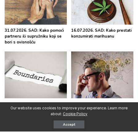
31.07.2026. SAD: Kako pomoći
16.07.2026. SAD: Kako prestati
partneru ili supružniku koji se
konzumirati marihuanu
bori s ovisnošću
30.06.2026. SAD: Kako postaviti
15.06.2026. SAD: Intenzivna
Our website uses cookies to improve your experience. Learn more
i održavati granice s osobom
upotreba psihoaktivnih
about:
Cookie Policy
koja se bori s ovisnošću
supstanci u ranoj odrasloj dobi
predviđa probleme s
Accept
pamćenjem decenijama kasnije