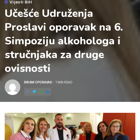
Vijesti BiH
Učešće Udruženja
Proslavi oporavak na 6.
Simpoziju alkohologa i
stručnjaka za druge
ovisnosti
BIRAM OPORAVAK
1 MIN READ
POSTED
BY