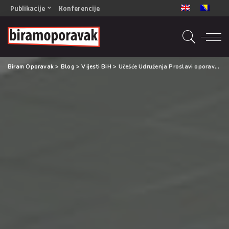
Publikacije
Konferencije
OPORAVAK- Naš zajednički cilj BiH/CG
OPORAVAK- Naš zajednički cilj SRB
RECOVERY- Our common goal ENG
Biram Oporavak
>
Blog
>
Vijesti BiH
>
Učešće Udruženja Proslavi oporavak na 6. Simpoziju alkohologa i stručnjaka za druge ovisnosti
OPORAVAK- Naš zajednički cilj 2
Mala knjiga vještina
Šta ne raditi
Radna sveska za oporavak