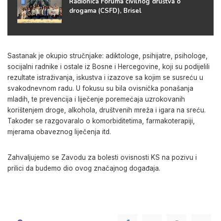
Radionica Foruma civilnog društva o
drogama (CSFD), Brisel
Sastanak je okupio stručnjake: adiktologe, psihijatre, psihologe,
socijalni radnike i ostale iz Bosne i Hercegovine, koji su podijelili
rezultate istraživanja, iskustva i izazove sa kojim se susreću u
svakodnevnom radu. U fokusu su bila ovisnička ponašanja
mladih, te prevencija i liječenje poremećaja uzrokovanih
korištenjem droge, alkohola, društvenih mreža i igara na sreću.
Također se razgovaralo o komorbiditetima, farmakoterapiji,
mjerama obaveznog liječenja itd.
Zahvaljujemo se Zavodu za bolesti ovisnosti KS na pozivu i
prilici da budemo dio ovog značajnog događaja.