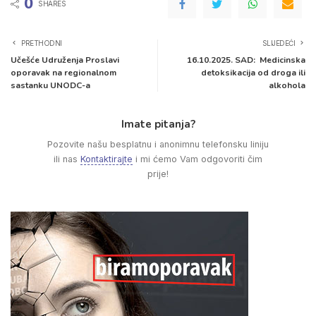
0
SHARES
PRETHODNI
SLIJEDEĆI
Učešće Udruženja Proslavi
16.10.2025. SAD: Medicinska
oporavak na regionalnom
detoksikacija od droga ili
sastanku UNODC-a
alkohola
Imate pitanja?
Pozovite našu besplatnu i anonimnu telefonsku liniju
ili nas
Kontaktirajte
i mi ćemo Vam odgovoriti čim
prije!