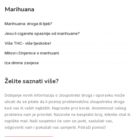
Marihuana
Marihuana: droga ili lijek?
Jesu li cigarete opasnije od marihuane?
Više THC- više tjeskobe!
Mitovi i činjenice o marihuani
Iza dimne zavjese
Želite saznati više?
Dobijanje novih informacija o zloupotrebi droga i oporavku može
uticati da se pitate da li postoji problematična zloupotreba droga
kod vas ili vaših najbližih. Napravite prvi korak. Anonimnost vašeg
problema nam je prioritet. Nazovite na besplatni broj, kliknite chat ili
napišite mail. Naši savjetnici će vam se javiti, saslušati vas,
odgovoriti vam i pokušati vas usmjeriti. Potraži pomoć!