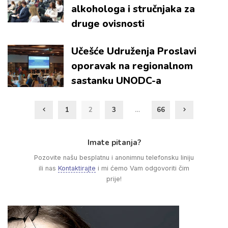
alkohologa i stručnjaka za
druge ovisnosti
Učešće Udruženja Proslavi
oporavak na regionalnom
sastanku UNODC-a
1
2
3
…
66
Imate pitanja?
Pozovite našu besplatnu i anonimnu telefonsku liniju
ili nas
Kontaktirajte
i mi ćemo Vam odgovoriti čim
prije!