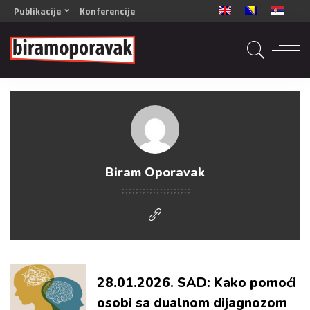
Publikacije
Konferencije
OPORAVAK- Naš zajednički cilj BiH/CG
OPORAVAK- Naš zajednički cilj SRB
RECOVERY- Our common goal ENG
OPORAVAK- Naš zajednički cilj 2
Mala knjiga vještina
Šta ne raditi
Radna sveska za oporavak
Biram Oporavak
28.01.2026. SAD: Kako pomoći
osobi sa dualnom dijagnozom