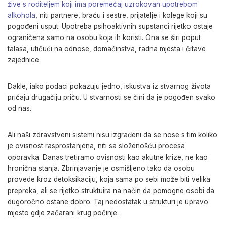
žive s roditeljem koji ima poremećaj uzrokovan upotrebom
alkohola
, niti partnere, braću i sestre, prijatelje i kolege koji su
pogođeni usput. Upotreba psihoaktivnih supstanci rijetko ostaje
ograničena samo na osobu koja ih koristi. Ona se širi poput
talasa, utičući na odnose, domaćinstva, radna mjesta i čitave
zajednice.
Dakle, iako podaci pokazuju jedno, iskustva iz stvarnog života
pričaju drugačiju priču. U stvarnosti se čini da je pogođen svako
od nas.
Ali naši zdravstveni sistemi nisu izgrađeni da se nose s tim koliko
je ovisnost rasprostanjena, niti sa složenošću procesa
oporavka. Danas tretiramo ovisnosti kao akutne krize, ne kao
hronična stanja. Zbrinjavanje je osmišljeno tako da osobu
provede kroz detoksikaciju, koja sama po sebi može biti velika
prepreka, ali se rijetko struktuira na način da pomogne osobi da
dugoročno ostane dobro. Taj nedostatak u strukturi je upravo
mjesto gdje začarani krug počinje.