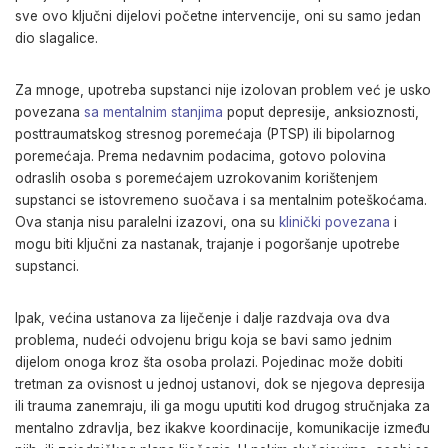
sve ovo ključni dijelovi početne intervencije, oni su samo jedan
dio slagalice.
Za mnoge, upotreba supstanci nije izolovan problem već je usko
povezana
sa mentalnim stanjima
poput depresije, anksioznosti,
posttraumatskog stresnog poremećaja (PTSP) ili bipolarnog
poremećaja. Prema nedavnim podacima, gotovo polovina
odraslih osoba s poremećajem uzrokovanim korištenjem
supstanci se istovremeno suočava i sa mentalnim poteškoćama.
Ova stanja nisu paralelni izazovi, ona su
klinički povezana
i
mogu biti ključni za nastanak, trajanje i pogoršanje upotrebe
supstanci.
Ipak, većina ustanova za liječenje i dalje razdvaja ova dva
problema, nudeći odvojenu brigu koja se bavi samo jednim
dijelom onoga kroz šta osoba prolazi. Pojedinac može dobiti
tretman za ovisnost u jednoj ustanovi, dok se njegova depresija
ili trauma zanemraju, ili ga mogu uputiti kod drugog stručnjaka za
mentalno zdravlja, bez ikakve koordinacije, komunikacije između