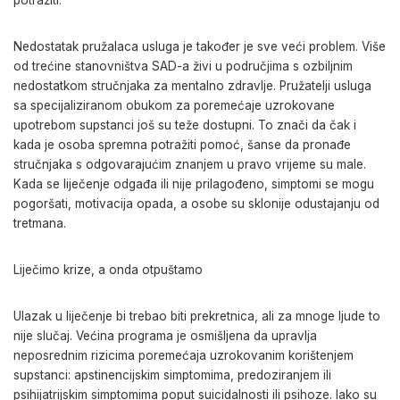
potražiti.
Nedostatak pružalaca usluga je također je sve veći problem. Više
od trećine stanovništva SAD-a živi u područjima s ozbiljnim
nedostatkom stručnjaka za mentalno zdravlje. Pružatelji usluga
sa specijaliziranom obukom za poremećaje uzrokovane
upotrebom supstanci još su teže dostupni. To znači da čak i
kada je osoba spremna potražiti pomoć, šanse da pronađe
stručnjaka s odgovarajućim znanjem u pravo vrijeme su male.
Kada se liječenje odgađa ili nije prilagođeno, simptomi se mogu
pogoršati, motivacija opada, a osobe su sklonije odustajanju od
tretmana.
Liječimo krize, a onda otpuštamo
Ulazak u liječenje bi trebao biti prekretnica, ali za mnoge ljude to
nije slučaj. Većina programa je osmišljena da upravlja
neposrednim rizicima poremećaja uzrokovanim korištenjem
supstanci: apstinencijskim simptomima, predoziranjem ili
psihijatrijskim simptomima poput suicidalnosti ili psihoze. Iako su