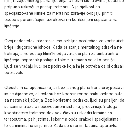
njih, ili zajedničkog plana liječenja. U nekim slučajevima, osobi se
potpuno uskraćuje pristup tretmanu. Nije rijetkost da
specijalizovane klinike za mentalno zdravlje odbijaju primiti
osobe s poremećajem uzrokovanim korištenjem supstanci na
liječenje.
Ovaj nedostatak integracije ima ozbiljne posljedice za kontinuitet
brige i dugoročne ishode. Kada se stanja mentalnog zdravlja ne
tretiraju, a ne postoji klinički odgovarajući plan za ambulantno
liječenje, napredak postignut tokom tretmana se lako poništi.
Ljudi se vraćaju kući bez podrške koja im je potreba da bi održali
oporavak.
Otpuste ih sa uputnicama, ali bez jasnog plana tranzicije; postavi
im se dijagnoza, ali ostanu bez koordiniranog ambulantnog puta
za nastavak liječenja. Bez konkretne podrške, ljudi su prisiljeni da
se sami snalaze u nepovezanom sistemu, preuzimajući ulogu
koordinatora tretmana dok pokušavaju uskladiti termine sa
terapeutima, psihijatrima, ljekarima opće prakse i specijalistima i
to uz minimalne smjernice. Kada se u ranim fazama oporavka