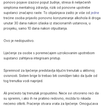
ponovo pojave izazovi poput žudnje, stresa ili neliječenih
simptoma mentalnog zdravlja, rizik od ponovne upotrebe
supstanci značajno raste. To objašnjava zašto je više od
jedne
trećine osoba prijavilo ponovno konzumiranje alkohola ili droga
unutar 30 dana nakon izlaska iz stacionarnih ustanova, u
prosjeku, samo 10 dana nakon otpuštanja.
Ovo je nedopustivo.
Liječenje za osobe s poremećajem uzrokovanim upotrebom
supstanci zahtijeva integrisani pristup.
Spremnost za liječenje predstavlja ključni trenutak u aktivnoj
ovisnosti. Sistem brige bi trebao biti osmišljen tako da ljude od
tog trenutka vodi naprijed.
Ali prečesto taj trenutak propustimo. Neće svi otvoreno reći da
su spremni, i ako ih ne pratimo redovno, možda to nikada
nećemo otkriti. Praćenje otvara vrata za liječenje. Omogućava