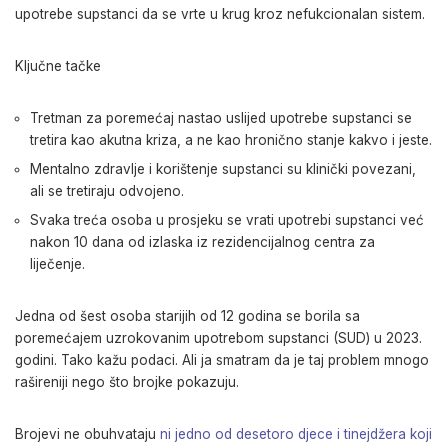
upotrebe supstanci da se vrte u krug kroz nefukcionalan sistem.
Ključne tačke
Tretman za poremećaj nastao uslijed upotrebe supstanci se
tretira kao akutna kriza, a ne kao hronično stanje kakvo i jeste.
Mentalno zdravlje i korištenje supstanci su klinički povezani,
ali se tretiraju odvojeno.
Svaka treća osoba u prosjeku se vrati upotrebi supstanci već
nakon 10 dana od izlaska iz rezidencijalnog centra za
liječenje.
Jedna od šest osoba starijih od 12 godina se borila sa
poremećajem uzrokovanim upotrebom supstanci (SUD) u 2023.
godini. Tako kažu podaci. Ali ja smatram da je taj problem mnogo
rašireniji nego što brojke pokazuju.
Brojevi ne obuhvataju
ni jedno od desetoro djece i tinejdžera koji