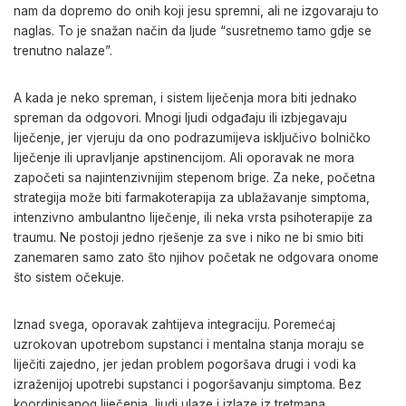
nam da dopremo do onih koji jesu spremni, ali ne izgovaraju to
naglas. To je snažan način da ljude “susretnemo tamo gdje se
trenutno nalaze”.
A kada je neko spreman, i sistem liječenja mora biti jednako
spreman da odgovori. Mnogi ljudi odgađaju ili izbjegavaju
liječenje, jer vjeruju da ono podrazumijeva isključivo bolničko
liječenje ili upravljanje apstinencijom. Ali oporavak ne mora
započeti sa najintenzivnijim stepenom brige. Za neke, početna
strategija može biti farmakoterapija za ublažavanje simptoma,
intenzivno ambulantno liječenje, ili neka vrsta psihoterapije za
traumu. Ne postoji jedno rješenje za sve i niko ne bi smio biti
zanemaren samo zato što njihov početak ne odgovara onome
što sistem očekuje.
Iznad svega, oporavak zahtijeva integraciju. Poremećaj
uzrokovan upotrebom supstanci i mentalna stanja moraju se
liječiti zajedno, jer jedan problem pogoršava drugi i vodi ka
izraženijoj upotrebi supstanci i pogoršavanju simptoma. Bez
koordinisanog liječenja, ljudi ulaze i izlaze iz tretmana