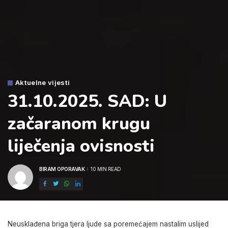
Aktuelne vijesti
31.10.2025. SAD: U
začaranom krugu
liječenja ovisnosti
BIRAM OPORAVAK
10 MIN READ
POSTED
BY
Neusklađena briga tjera ljude sa poremećajem nastalim uslijed