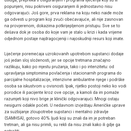
usluga, prepreka s osiguranjem i programa liječenja koji su ili
popunjeni, nisu pokriveni osiguranjem ili jednostavno nisu
odgovarajući. Još gore, prva reklama na koju neko naiđe može
ga odvesti u program koji zvuči obećavajuće, ali nije zasnovan
na provjerenom, dokazima potkrijepljenom pristupu. Sve se to
dešava dok je osoba do koje vam je stalo u krizi i kada vrijeme
odjednom postaje najdragocjeniji i najoskudniji resurs koji imate.
Liječenje poremećaja uzrokovanih upotrebom supstanci dodaje
još jedan sloj složenosti, jer se opcije tretmana značajno
razlikuju, kako po mjestu pružanja, tako i po intenzitetu: od
upravljanja simptomima povlačenja i stacionarnih programa do
parcijalne hospitalizacije, intenzivne ambulantne njege i podrške
osoba sa iskustvom u ovisnosti. Ipak, rijetko postoji neko ko vodi
porodice ili pacijente kroz ove opcije, a kamoli da im pomaže
razumjeti koji nivo brige je klinički odgovarajući. Mnogi ostaju
nesigurni odakle početi. U nedavnom izvještaju Američke uprave
za suzbijanje zloupotrebe supstanci i mentalno zdravlje
(SAMHSA), gotovo 40% ljudi koji su znali da im je potreban
tretman, ali ga nisu primili, su rekli da nisu znali kako ili gdje ga