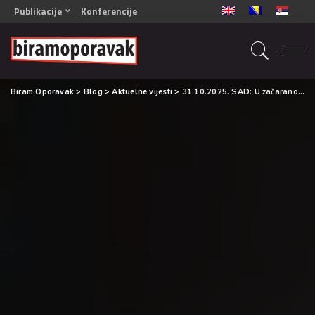
Publikacije
Konferencije
OPORAVAK- Naš zajednički cilj BiH/CG
OPORAVAK- Naš zajednički cilj SRB
RECOVERY- Our common goal ENG
Biram Oporavak
>
Blog
>
Aktuelne vijesti
>
31.10.2025. SAD: U začaranom krugu liječenja ovisnosti
OPORAVAK- Naš zajednički cilj 2
Mala knjiga vještina
Šta ne raditi
Radna sveska za oporavak