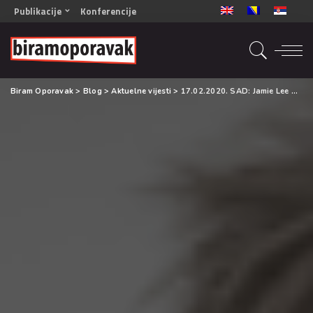
Publikacije
Konferencije
OPORAVAK- Naš zajednički cilj BiH/CG
OPORAVAK- Naš zajednički cilj SRB
RECOVERY- Our common goal ENG
Biram Oporavak
>
Blog
>
Aktuelne vijesti
>
17.02.2020. SAD: Jamie Lee Curtis – proslavlja 22 godine bez droge i alkohola
OPORAVAK- Naš zajednički cilj 2
Mala knjiga vještina
Šta ne raditi
Radna sveska za oporavak