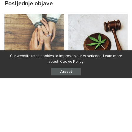
Posljednje objave
Our website uses cookies to improve your experience. Learn more
about:
Cookie Policy
31.07.2026. SAD: Kako pomoći
16.07.2026. SAD: Kako prestati
partneru ili supružniku koji se
konzumirati marihuanu
Accept
bori s ovisnošću