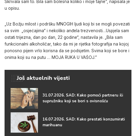
Skrivala sam to. Bila sam bolesna koliko i moje tajne”, napisala je
u opisu.
„Uz Božju milost i podršku MNOGIH ljudi koji bi se mogli povezati
sa svim „osjećajima“ i nekoliko anđela trezvenosti…Uspjela sam
ostati trijezna, dan po dan, 22 godine“, nastavila je. „Bila sam
funkcionalni alkoholičar, tako da mi je rijetka fotografija na kojoj
ponosno pijem vrlo korisna da se podsjetim. Svima koji se bore i
onima koji su na putu … MOJA RUKA U VAŠOJ.”
Još aktuelnih vijesti
31.07.2026. SAD: Kako pomoći partneru ili
supružniku koji se bori s ovisnošću
16.07.2026. SAD: Kako prestati konzumirati
marihuanu