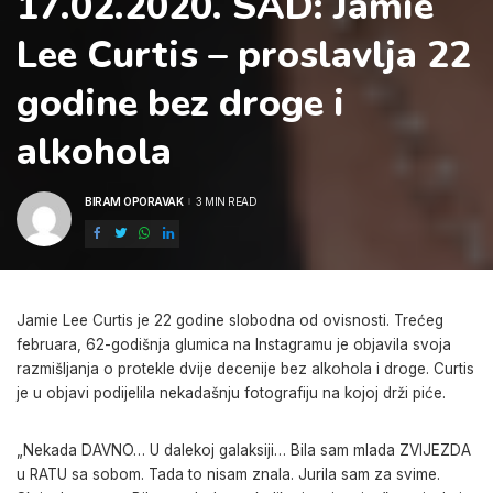
17.02.2020. SAD: Jamie
Lee Curtis – proslavlja 22
godine bez droge i
alkohola
BIRAM OPORAVAK
3 MIN READ
POSTED
BY
Jamie Lee Curtis je 22 godine slobodna od ovisnosti. Trećeg
februara, 62-godišnja glumica na Instagramu je objavila svoja
razmišljanja o protekle dvije decenije bez alkohola i droge. Curtis
je u objavi podijelila nekadašnju fotografiju na kojoj drži piće.
„Nekada DAVNO… U dalekoj galaksiji… Bila sam mlada ZVIJEZDA
u RATU sa sobom. Tada to nisam znala. Jurila sam za svime.