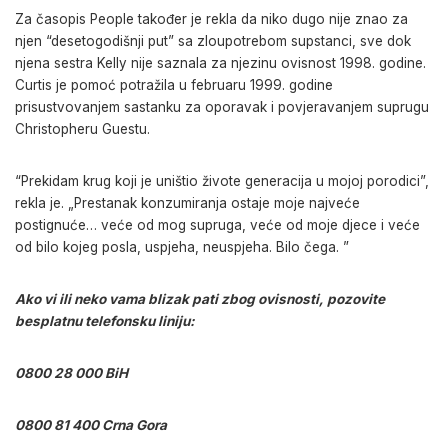
Za časopis People također je rekla da niko dugo nije znao za
njen “desetogodišnji put” sa zloupotrebom supstanci, sve dok
njena sestra Kelly nije saznala za njezinu ovisnost 1998. godine.
Curtis je pomoć potražila u februaru 1999. godine
prisustvovanjem sastanku za oporavak i povjeravanjem suprugu
Christopheru Guestu.
“Prekidam krug koji je uništio živote generacija u mojoj porodici”,
rekla je. „Prestanak konzumiranja ostaje moje najveće
postignuće… veće od mog supruga, veće od moje djece i veće
od bilo kojeg posla, uspjeha, neuspjeha. Bilo čega. ”
Ako vi ili neko vama blizak pati zbog ovisnosti, pozovite
besplatnu telefonsku liniju:
0800 28 000 BiH
0800 81 400 Crna Gora