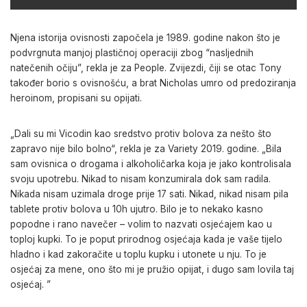
Njena istorija ovisnosti započela je 1989. godine nakon što je
podvrgnuta manjoj plastičnoj operaciji zbog “nasljednih
natečenih očiju”, rekla je za People. Zvijezdi, čiji se otac Tony
također borio s ovisnošću, a brat Nicholas umro od predoziranja
heroinom, propisani su opijati.
„Dali su mi Vicodin kao sredstvo protiv bolova za nešto što
zapravo nije bilo bolno“, rekla je za Variety 2019. godine. „Bila
sam ovisnica o drogama i alkoholičarka koja je jako kontrolisala
svoju upotrebu. Nikad to nisam konzumirala dok sam radila.
Nikada nisam uzimala droge prije 17 sati. Nikad, nikad nisam pila
tablete protiv bolova u 10h ujutro. Bilo je to nekako kasno
popodne i rano navečer – volim to nazvati osjećajem kao u
toploj kupki. To je poput prirodnog osjećaja kada je vaše tijelo
hladno i kad zakoračite u toplu kupku i utonete u nju. To je
osjećaj za mene, ono što mi je pružio opijat, i dugo sam lovila taj
osjećaj. ”