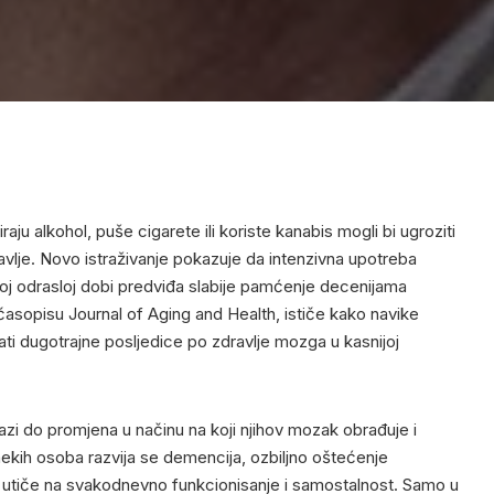
raju alkohol, puše cigarete ili koriste kanabis mogli bi ugroziti
vlje. Novo istraživanje pokazuje da intenzivna upotreba
noj odrasloj dobi predviđa slabije pamćenje decenijama
u časopisu Journal of Aging and Health, ističe kako navike
i dugotrajne posljedice po zdravlje mozga u kasnijoj
lazi do promjena u načinu na koji njihov mozak obrađuje i
nekih osoba razvija se demencija, ozbiljno oštećenje
e utiče na svakodnevno funkcionisanje i samostalnost. Samo u