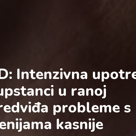
D: Intenzivna upotr
upstanci u ranoj
predviđa probleme s
nijama kasnije