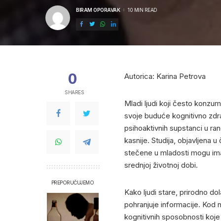
BIRAM OPORAVAK
10 MIN READ
POSTED
BY
0
Autorica: Karina Petrova
SHARES
Mladi ljudi koji često konzumi
svoje buduće kognitivno zdra
psihoaktivnih supstanci u ra
kasnije. Studija, objavljena 
stečene u mladosti mogu imat
srednjoj životnoj dobi.
PREPORUČUJEMO
Kako ljudi stare, prirodno do
pohranjuje informacije. Kod 
kognitivnih sposobnosti koj