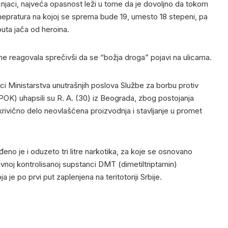
učnjaci, najveća opasnost leži u tome da je dovoljno da tokom
mepratura na kojoj se sprema bude 19, umesto 18 stepeni, pa
uta jača od heroina.
eme reagovala sprečivši da se “božja droga” pojavi na ulicama.
ci Ministarstva unutrašnjih poslova Službe za borbu protiv
OK) uhapsili su R. A. (30) iz Beograda, zbog postojanja
krivično delo neovlašćena proizvodnja i stavljanje u promet
eno je i oduzeto tri litre narkotika, za koje se osnovano
ivnoj kontrolisanoj supstanci DMT (dimetiltriptamin)
a je po prvi put zaplenjena na teritotoriji Srbije.