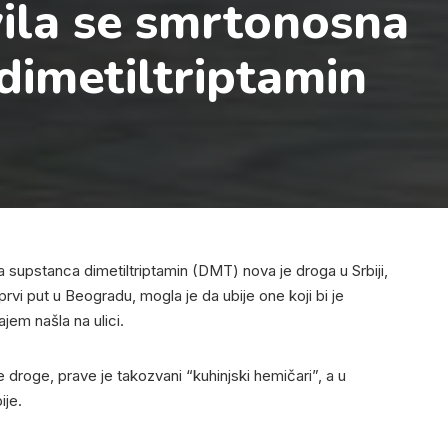
ila se smrtonosna
dimetiltriptamin
na supstanca dimetiltriptamin (DMT) nova je droga u Srbiji,
 prvi put u Beogradu, mogla je da ubije one koji bi je
jem našla na ulici.
 droge, prave je takozvani “kuhinjski hemičari”, a u
ije.