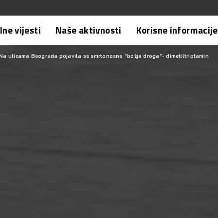
ne vijesti
Naše aktivnosti
Korisne informacije
 Na ulicama Beograda pojavila se smrtonosna “božja droga”- dimetiltriptamin