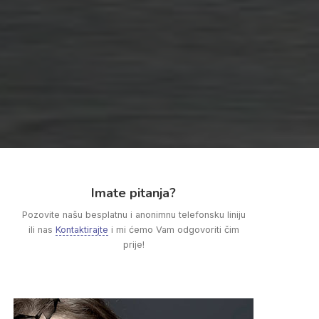
Imate pitanja?
Pozovite našu besplatnu i anonimnu telefonsku liniju
ili nas
Kontaktirajte
i mi ćemo Vam odgovoriti čim
prije!