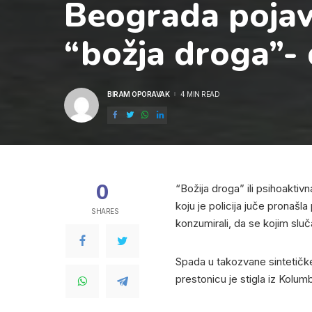
Beograda pojav
“božja droga”- 
BIRAM OPORAVAK
4 MIN READ
POSTED
BY
0
“Božija droga” ili psihoaktiv
koju je policija juče pronašla
SHARES
konzumirali, da se kojim sluča
Spada u takozvane sintetičke
prestonicu je stigla iz Kolumb