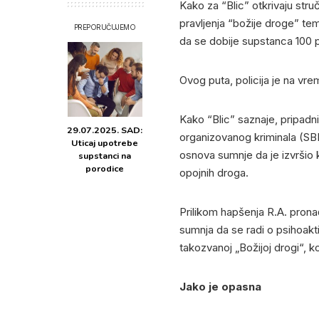
Kako za “Blic” otkrivaju str
pravljenja “božije droge” te
PREPORUČUJEMO
da se dobije supstanca 100 p
Ovog puta, policija je na vr
Kako “Blic” saznaje, pripadni
29.07.2025. SAD:
organizovanog kriminala (SBP
Uticaj upotrebe
osnova sumnje da je izvršio 
supstanci na
porodice
opojnih droga.
Prilikom hapšenja R.A. pronađ
sumnja da se radi o psihoakt
takozvanoj „Božijoj drogi“, koj
Jako je opasna