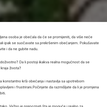
jena osoba je obećala da će se promijeniti, da više neće
l, ali ipak se suočavate sa prekršenim obećanjem. Pokušavate
ite i da ne gubite nadu.
je doživotno? Da li postoji ikakva realna mogućnost da se
 kraja života?
a konstantno krši obećanja i nastavlja sa upotrebom
lavljeni i frustrirani.Počinjete da razmišljate da li je promjena
iti.
 tako. Važno je prepoznati šta je moguće i realno za