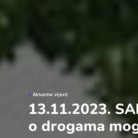
Aktuelne vijesti
13.11.2023. SAD
o drogama mog