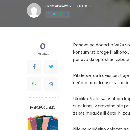
BIRAM OPORAVAK
10 MIN READ
POSTED
BY
0
Ponovo se dogodilo.Vaša vol
konzumirati droge ili alkoho
SHARES
ponovo da oprostite, zaborav
Pitate se, da li ovisnost tra
nećete morati nositi s tim do
Ukoliko živite sa osobom koj
supstanci, vjerovatno ste prep
PREPORUČUJEMO
zaista moguća ili ćete ih izgub
Nije neuobičajno osjećati se